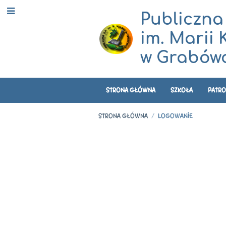
Publiczna
im. Marii 
w Grabówc
STRONA GŁÓWNA
SZKOŁA
PATRO
STRONA GŁÓWNA
/
LOGOWANIE
Logowanie