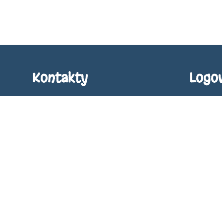
Kontakty
Logo
Publiczna Szkoła Podstawowa im. M. Kołsut w
Nazwa użyt
Grabówce
szkola@spgrabowka.pl
Hasło:
szkola@spgrabowka.pl
s.wojewoda@spgrabowka.pl
15 861 32 31
Zapomniałe
Grabówka 67
23-235 Annopol
Poland
/pspgrabowka1/SkrytkaESP