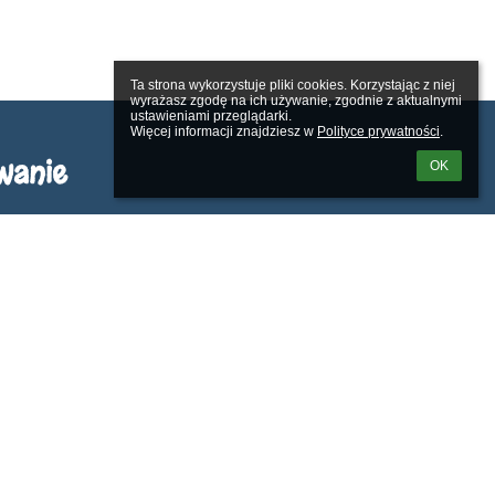
Ta strona wykorzystuje pliki cookies. Korzystając z niej 
wyrażasz zgodę na ich używanie, zgodnie z aktualnymi 
ustawieniami przeglądarki.

Więcej informacji znajdziesz w 
Polityce prywatności
.
wanie
OK
kownika:
m loginu lub hasła