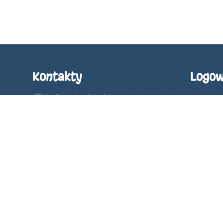
Kontakty
Logow
Publiczna Szkoła Podstawowa im. M. Kołsut w
Nazwa użyt
Grabówce
szkola@spgrabowka.pl
Hasło:
szkola@spgrabowka.pl
s.wojewoda@spgrabowka.pl
15 861 32 31
Zapomniałe
Grabówka 67
23-235 Annopol
Poland
/pspgrabowka1/SkrytkaESP