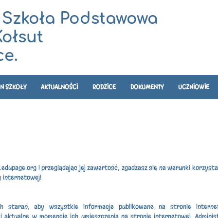
 Szkoła Podstawowa
Kołsut
e.
N SZKOŁY
AKTUALNOŚCI
RODZICE
DOKUMENTY
UCZNIOWIE
upage.org i przeglądając jej zawartość, zgadzasz się na warunki korzystani
y internetowej!
ich starań, aby wszystkie informacje publikowane na stronie intern
aktualne w momencie ich umieszczenia na stronie internetowej. Administ