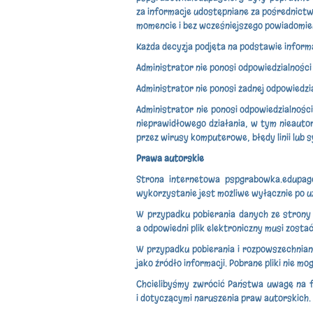
za informacje udostępniane za pośrednictw
momencie i bez wcześniejszego powiadomienia
Każda decyzja podjęta na podstawie inform
Administrator nie ponosi odpowiedzialności 
Administrator nie ponosi żadnej odpowiedzi
Administrator nie ponosi odpowiedzialnośc
nieprawidłowego działania, w tym nieauto
przez wirusy komputerowe, błędy linii lub 
Prawa autorskie
Strona internetowa pspgrabowka.edupage
wykorzystanie jest możliwe wyłącznie po u
W przypadku pobierania danych ze strony 
a odpowiedni plik elektroniczny musi zost
W przypadku pobierania i rozpowszechnian
jako źródło informacji. Pobrane pliki nie
Chcielibyśmy zwrócić Państwa uwagę na fa
i dotyczącymi naruszenia praw autorskich.