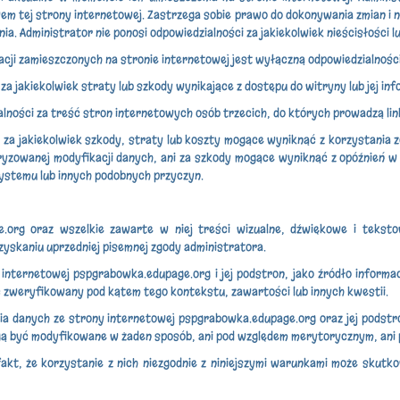
em tej strony internetowej. Zastrzega sobie prawo do dokonywania zmian i
. Administrator nie ponosi odpowiedzialności za jakiekolwiek nieścisłości lu
acji zamieszczonych na stronie internetowej jest wyłączną odpowiedzialnośc
za jakiekolwiek straty lub szkody wynikające z dostępu do witryny lub jej inf
alności za treść stron internetowych osób trzecich, do których prowadzą link
i za jakiekolwiek szkody, straty lub koszty mogące wyniknąć z korzystania z
ryzowanej modyfikacji danych, ani za szkody mogące wyniknąć z opóźnień w
systemu lub innych podobnych przyczyn.
.org oraz wszelkie zawarte w niej treści wizualne, dźwiękowe i teksto
zyskaniu uprzedniej pisemnej zgody administratora.
internetowej pspgrabowka.edupage.org i jej podstron, jako źródło informa
ać zweryfikowany pod kątem tego kontekstu, zawartości lub innych kwestii.
ia danych ze strony internetowej pspgrabowka.edupage.org oraz jej podst
 mogą być modyfikowane w żaden sposób, ani pod względem merytorycznym, an
kt, że korzystanie z nich niezgodnie z niniejszymi warunkami może skutk