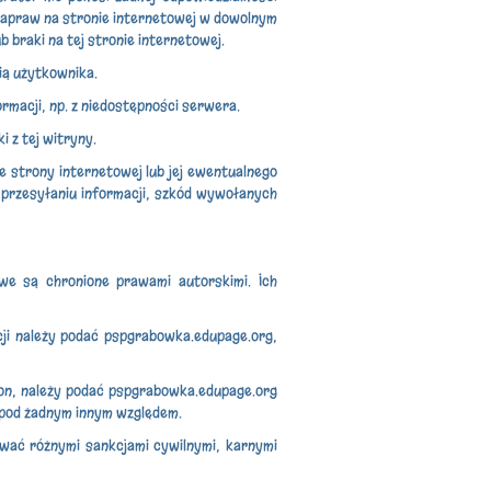
 napraw na stronie internetowej w dowolnym
b braki na tej stronie internetowej.
ią użytkownika.
ormacji, np. z niedostępności serwera.
i z tej witryny.
e strony internetowej lub jej ewentualnego
 przesyłaniu informacji, szkód wywołanych
we są chronione prawami autorskimi. Ich
cji należy podać pspgrabowka.edupage.org,
ron, należy podać pspgrabowka.edupage.org
i pod żadnym innym względem.
ować różnymi sankcjami cywilnymi, karnymi