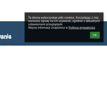
Ta strona wykorzystuje pliki cookies. Korzystając z niej 
wyrażasz zgodę na ich używanie, zgodnie z aktualnymi 
ustawieniami przeglądarki.

Więcej informacji znajdziesz w 
Polityce prywatności
.
anie
OK
kownika:
m loginu lub hasła