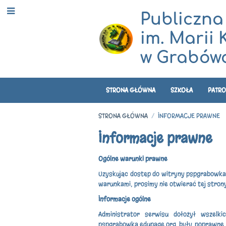
Publiczna
im. Marii 
w Grabówc
STRONA GŁÓWNA
SZKOŁA
PATRO
STRONA GŁÓWNA
/
INFORMACJE PRAWNE
Informacje
Informacje prawne
prawne
Ogólne warunki prawne
Uzyskując dostęp do witryny pspgrabowka.ed
warunkami, prosimy nie otwierać tej stron
Informacje ogólne
Administrator serwisu dołożył wszelk
pspgrabowka.edupage.org były poprawne i 