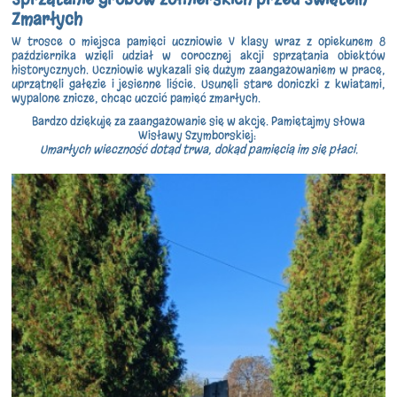
Zmarłych
W trosce o miejsca pamięci uczniowie V klasy wraz z opiekunem 8
października wzięli udział w corocznej akcji sprzątania obiektów
historycznych. Uczniowie wykazali się dużym zaangażowaniem w pracę,
uprzątnęli gałęzie i jesienne liście. Usunęli stare doniczki z kwiatami,
wypalone znicze, chcąc uczcić pamięć zmarłych.
Bardzo dziękuję za zaangażowanie się w akcję. Pamiętajmy słowa
Wisławy Szymborskiej:
Umarłych wieczność dotąd trwa, dokąd pamięcią im się płaci.