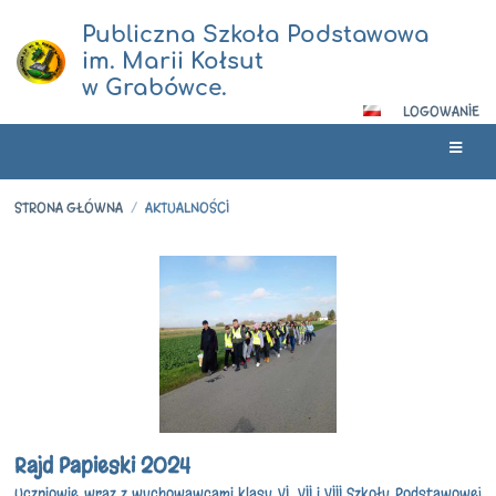
Publiczna Szkoła Podstawowa
im. Marii Kołsut
w Grabówce.
LOGOWANIE
STRONA GŁÓWNA
/
AKTUALNOŚCI
Aktualności
Rajd Papieski 2024
Uczniowie wraz z wychowawcami klasy VI, VII i VIII Szkoły Podstawowej