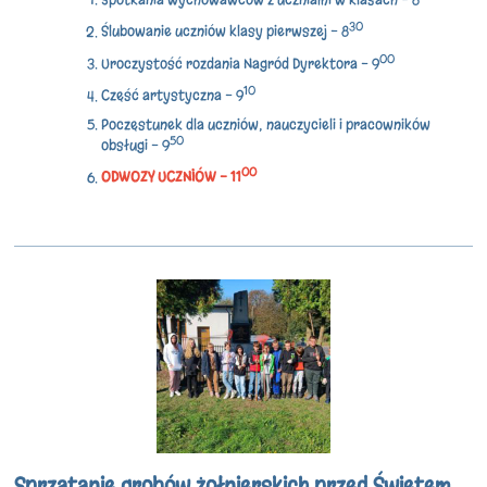
30
Ślubowanie uczniów klasy pierwszej - 8
00
Uroczystość rozdania Nagród Dyrektora - 9
10
Część artystyczna - 9
Poczęstunek dla uczniów, nauczycieli i pracowników
50
obsługi - 9
00
ODWOZY UCZNIÓW - 11
Sprzątanie grobów żołnierskich przed Świętem