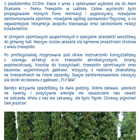
3 października 2024r. klasa V wraz z opiekunami wybrała się do Mani
Skakania – Parku Trampolin w Lublinie. Celem wycieczki było
propagowanie różnych form rekreacji i wypoczynku, rozwijanie
zainteresowania sportem, rozwijanie ogólnej sprawności fizycznej, a co
najważniejsze integracja zespołu klasowego oraz zacieśnianie relacji
koleżeńskich.
W strojach sportowych uzupełnionych o specjalne skarpetki weszliśmy
do głównej hali. Naszym oczom ukazała się ogromna przestrzeń złożona
z wielu trampolin.
Po profesjonalnej rozgrzewce pod okiem instruktorki korzystaliśmy
z szeregu atrakcji m.in. trampolin akrobatycznych, ściany
wspinaczkowej, koszów do koszykówki, trampolin sportowych oraz
basenów wypełnionych gąbkami. Wszyscy z radością skakaliśmy
na trampolinach na różne sposoby. Dużym zainteresowaniem cieszyły
się skoki do basenu z gąbkami „FLY BAR”.
Bardzo aktywnie spędziliśmy te dwie godziny. Dobra zabawa, uśmiech
na twarzy i pozytywna energia nie opuszczała nas nawet
na sekundę. Wielu z nas ma zakwasy, ale było fajnie. Chcemy pojechać
tam jeszcze!