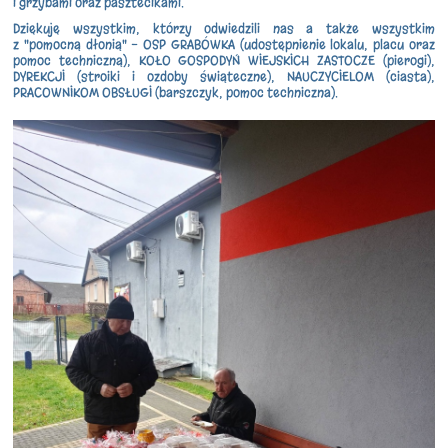
i grzybami oraz pasztecikami.
Dziękuję wszystkim, którzy odwiedzili nas a także wszystkim
z "pomocną dłonią" - OSP GRABÓWKA (udostępnienie lokalu, placu oraz
pomoc techniczną), KOŁO GOSPODYŃ WIEJSKICH ZASTOCZE (pierogi),
DYREKCJI (stroiki i ozdoby świąteczne), NAUCZYCIELOM (ciasta),
PRACOWNIKOM OBSŁUGI (barszczyk, pomoc techniczna).