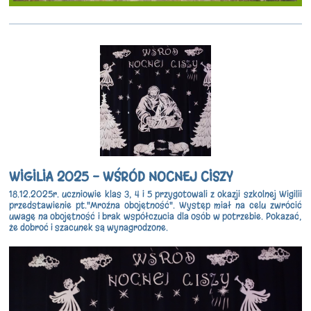
WIGILIA 2025 - WŚRÓD NOCNEJ CISZY
18.12.2025r. uczniowie klas 3, 4 i 5 przygotowali z okazji szkolnej Wigilii
przedstawienie pt."Mroźna obojętność". Występ miał na celu zwrócić
uwagę na obojętność i brak współczucia dla osób w potrzebie. Pokazać,
że dobroć i szacunek są wynagrodzone.