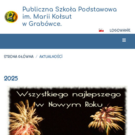
Publiczna Szkoła Podstawowa
im. Marii Kołsut
w Grabówce.
LOGOWANIE
STRONA GŁÓWNA
/
AKTUALNOŚCI
Aktualności
2025