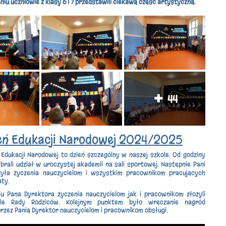
niu uczniowie z klasy 6 i 7 przedstawili ciekawą część artystyczną.
44
eń Edukacji Narodowej 2024/2025
Edukacji Narodowej to dzień szczególny w naszej szkole. Od godziny
brali udział w uroczystej akademii na sali sportowej. Następnie Pani
żyła życzenia nauczycielom i wszystkim pracownikom pracujących
aty.
u Pana Dyrektora życzenia nauczycielom jak i pracownikom złożyli
iele Rady Rodziców. Kolejnym punktem było wręczanie nagród
rzez Panią Dyrektor nauczycielom i pracownikom obsługi.