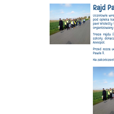
Rajd P
Uczniowie wra
pod opieką ka
pani Wioletty 
organizowany 
Trasa rajdu 
szkoły dołąc
Annopol.
Przed mszą uc
Pawle II.
Na zakończeni