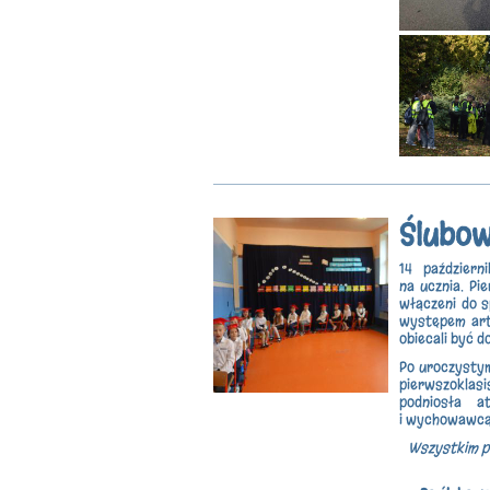
Ślubow
14 paździer
na ucznia. Pi
włączeni do s
występem art
obiecali być d
Po uroczystym
pierwszoklasi
podniosła a
i wychowawcą 
Wszystkim p