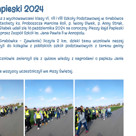
apieski 2024
z z wychowawcami klasy VI, VII i VIII Szkoły Podstawowej w Grabówce
techety ks. Proboszcza Marcina Roli, p. Iwony Siwek, p. Anny Strąk,
Słabek udali się 16 października 2024 na coroczny Pieszy Rajd Papieski
przez Zespół Szkół im. Jana Pawła II w Annopolu.
(Grabówka - Zjawienie) liczyła 2 km, dzieki temu
uczniowie naszej
zyli do kolegów z pobliskich szkół podstawowych z terenu gminy
zniowie zmierzyli się z quizem wiedzy z nagrodami o papieżu Janie
e wszyscy uczestniczyli we Mszy Świętej.