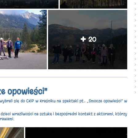
20
e opowieści"
I wybrali się do CKiP w Kraśniku na spektakl pt.: „Smocze opowieści” w
dzieci wrażliwości na sztukę i bezpośredni kontakt z aktorami, którzy
brawami.