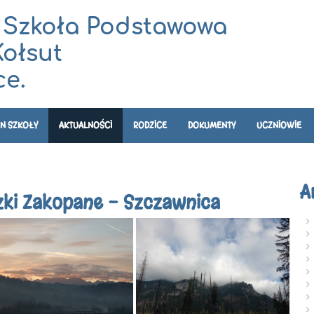
 Szkoła Podstawowa
Kołsut
e.
N SZKOŁY
AKTUALNOŚCI
RODZICE
DOKUMENTY
UCZNIOWIE
A
zki Zakopane - Szczawnica