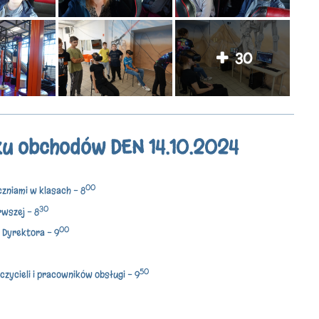
30
ku obchodów DEN 14.10.2024
00
niami w klasach - 8
30
rwszej - 8
00
 Dyrektora - 9
50
zycieli i pracowników obsługi - 9