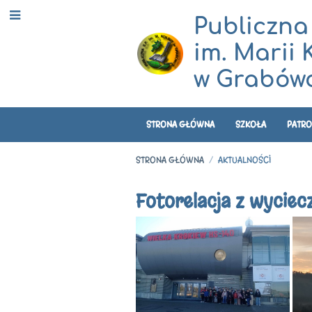
Publiczna
im. Marii 
w Grabówc
STRONA GŁÓWNA
SZKOŁA
PATRO
STRONA GŁÓWNA
/
AKTUALNOŚCI
Aktualności
Fotorelacja z wyciec