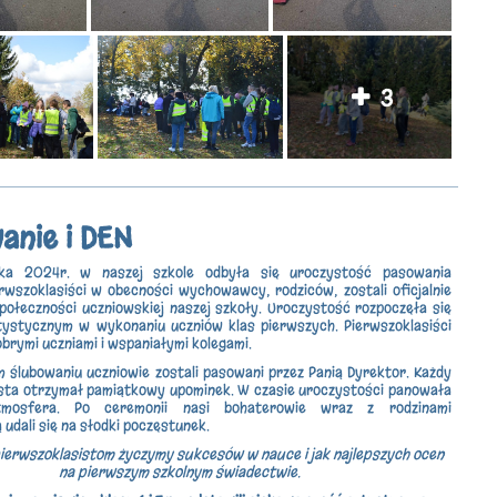
3
anie i DEN
nika 2024r. w naszej szkole odbyła się uroczystość pasowania
erwszoklasiści w obecności wychowawcy, rodziców, zostali oficjalnie
połeczności uczniowskiej naszej szkoły. Uroczystość rozpoczęła się
ystycznym w wykonaniu uczniów klas pierwszych. Pierwszoklasiści
obrymi uczniami i wspaniałymi kolegami.
 ślubowaniu uczniowie zostali pasowani przez Panią Dyrektor. Każdy
sta otrzymał pamiątkowy upominek. W czasie uroczystości panowała
tmosfera. Po ceremonii nasi bohaterowie wraz z rodzinami
udali się na słodki poczęstunek.
ierwszoklasistom życzymy sukcesów w nauce i jak najlepszych ocen
na pierwszym szkolnym świadectwie.