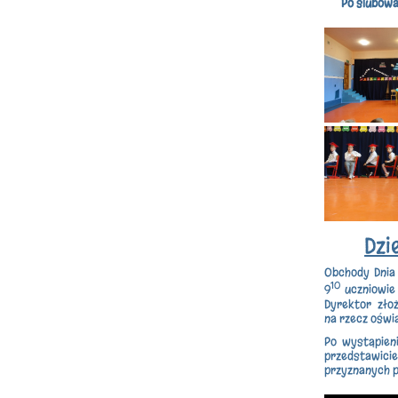
Po ślubowa
Dzi
Obchody Dnia 
10
9
uczniowie 
Dyrektor zło
na rzecz oświ
Po wystąpieni
przedstawic
przyznanych p