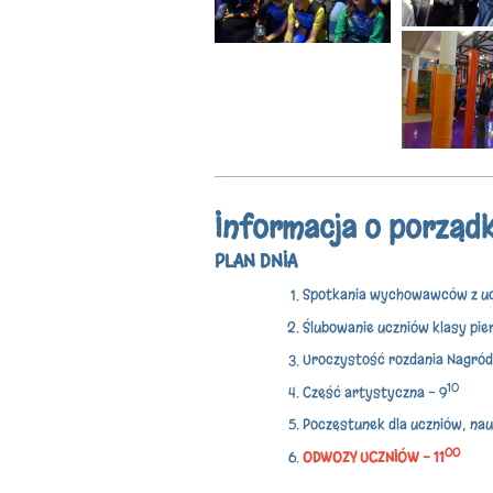
Informacja o porząd
PLAN DNIA
Spotkania wychowawców z ucz
Ślubowanie uczniów klasy pie
Uroczystość rozdania Nagród
10
Część artystyczna - 9
Poczęstunek dla uczniów, nauc
00
ODWOZY UCZNIÓW - 11