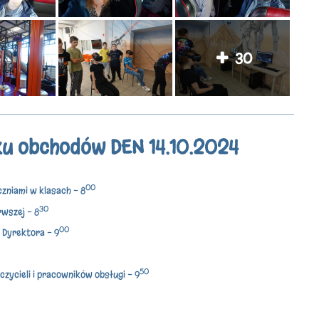
30
ku obchodów DEN 14.10.2024
00
niami w klasach - 8
30
rwszej - 8
00
 Dyrektora - 9
50
zycieli i pracowników obsługi - 9