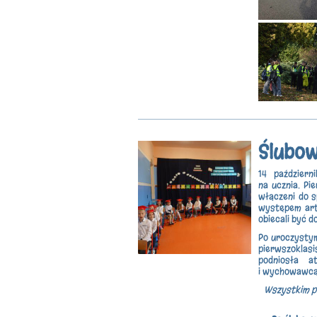
Ślubow
14 paździer
na ucznia. Pi
włączeni do s
występem art
obiecali być d
Po uroczystym
pierwszoklasi
podniosła a
i wychowawcą 
Wszystkim p