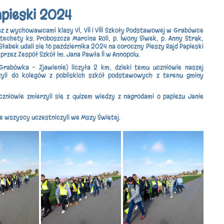
apieski 2024
z z wychowawcami klasy VI, VII i VIII Szkoły Podstawowej w Grabówce
techety ks. Proboszcza Marcina Roli, p. Iwony Siwek, p. Anny Strąk,
Słabek udali się 16 października 2024 na coroczny Pieszy Rajd Papieski
przez Zespół Szkół im. Jana Pawła II w Annopolu.
(Grabówka - Zjawienie) liczyła 2 km, dzieki temu
uczniowie naszej
zyli do kolegów z pobliskich szkół podstawowych z terenu gminy
zniowie zmierzyli się z quizem wiedzy z nagrodami o papieżu Janie
e wszyscy uczestniczyli we Mszy Świętej.