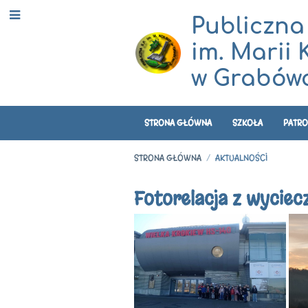
Publiczna
im. Marii 
w Grabówc
STRONA GŁÓWNA
SZKOŁA
PATRO
STRONA GŁÓWNA
/
AKTUALNOŚCI
Aktualności
Fotorelacja z wyciec