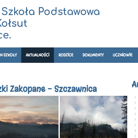
 Szkoła Podstawowa
Kołsut
e.
N SZKOŁY
AKTUALNOŚCI
RODZICE
DOKUMENTY
UCZNIOWIE
A
zki Zakopane - Szczawnica