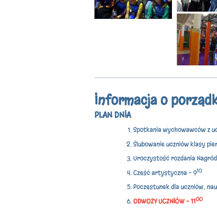
Informacja o porząd
PLAN DNIA
Spotkania wychowawców z ucz
Ślubowanie uczniów klasy pie
Uroczystość rozdania Nagród
10
Część artystyczna - 9
Poczęstunek dla uczniów, nauc
00
ODWOZY UCZNIÓW - 11