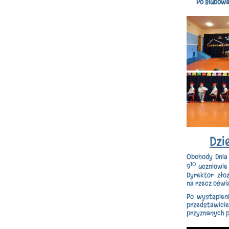
Po ślubowa
Dzi
Obchody Dnia 
10
9
uczniowie 
Dyrektor zło
na rzecz oświ
Po wystąpieni
przedstawic
przyznanych p