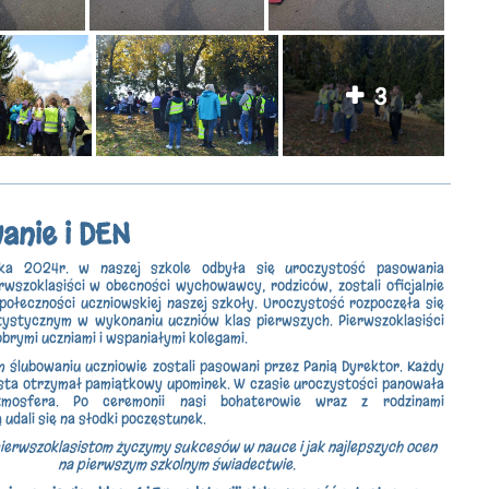
3
anie i DEN
nika 2024r. w naszej szkole odbyła się uroczystość pasowania
erwszoklasiści w obecności wychowawcy, rodziców, zostali oficjalnie
połeczności uczniowskiej naszej szkoły. Uroczystość rozpoczęła się
ystycznym w wykonaniu uczniów klas pierwszych. Pierwszoklasiści
obrymi uczniami i wspaniałymi kolegami.
 ślubowaniu uczniowie zostali pasowani przez Panią Dyrektor. Każdy
sta otrzymał pamiątkowy upominek. W czasie uroczystości panowała
tmosfera. Po ceremonii nasi bohaterowie wraz z rodzinami
udali się na słodki poczęstunek.
ierwszoklasistom życzymy sukcesów w nauce i jak najlepszych ocen
na pierwszym szkolnym świadectwie.