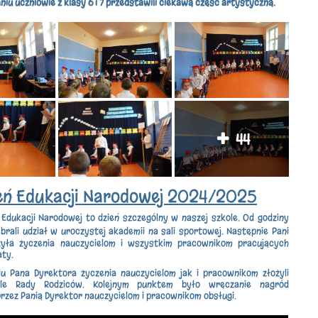
niu uczniowie z klasy 6 i 7 przedstawili ciekawą część artystyczną.
44
eń Edukacji Narodowej 2024/2025
Edukacji Narodowej to dzień szczególny w naszej szkole. Od godziny
brali udział w uroczystej akademii na sali sportowej. Następnie Pani
żyła życzenia nauczycielom i wszystkim pracownikom pracujących
aty.
u Pana Dyrektora życzenia nauczycielom jak i pracownikom złożyli
iele Rady Rodziców. Kolejnym punktem było wręczanie nagród
rzez Panią Dyrektor nauczycielom i pracownikom obsługi.