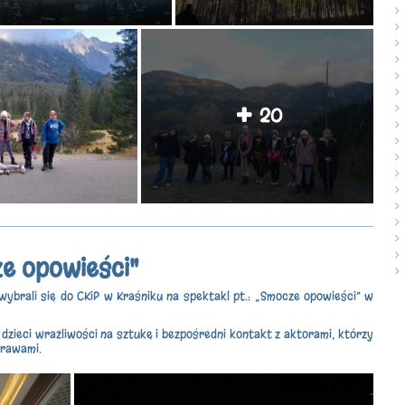
20
e opowieści"
I wybrali się do CKiP w Kraśniku na spektakl pt.: „Smocze opowieści” w
dzieci wrażliwości na sztukę i bezpośredni kontakt z aktorami, którzy
brawami.