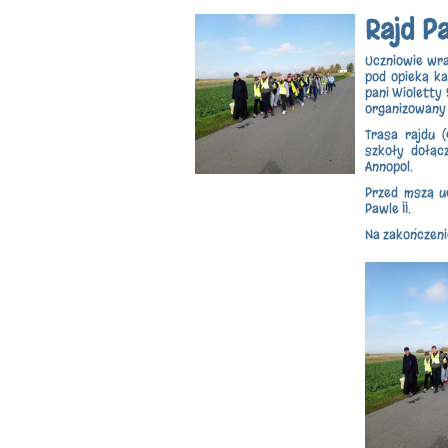
Rajd P
Uczniowie wra
pod opieką ka
pani Wioletty 
organizowany 
Trasa rajdu 
szkoły dołąc
Annopol.
Przed mszą uc
Pawle II.
Na zakończeni