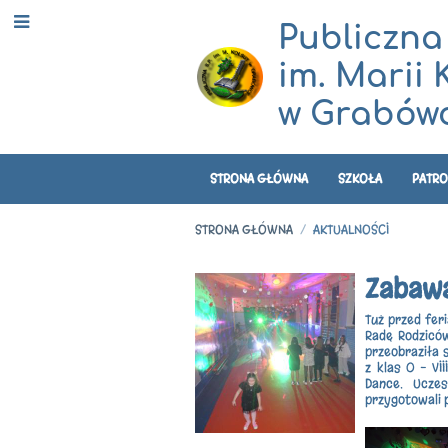
Publiczna
im. Marii 
w Grabówc
STRONA GŁÓWNA
SZKOŁA
PATRO
STRONA GŁÓWNA
/
AKTUALNOŚCI
Aktualności
Zabaw
Tuż przed fer
Radę Rodzicó
przeobraziła s
z klas 0 – VI
Dance. Uczes
przygotowali 