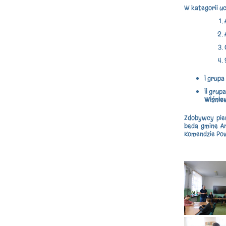
W kategorii u
I grupa
II grup
Wiśnie
Zdobywcy pie
będą gminę A
Komendzie Pow