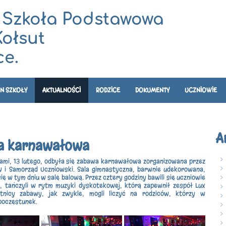
 Szkoła Podstawowa
Kołsut
e.
N SZKOŁY
AKTUALNOŚCI
RODZICE
DOKUMENTY
UCZNIOWIE
A
a karnawałowa
iami, 13 lutego, odbyła się zabawa karnawałowa zorganizowana przez
w i Samorząd Uczniowski. Sala gimnastyczna, barwnie udekorowana,
ię w tym dniu w salę balową. Przez cztery godziny bawili się uczniowie
II, tańczyli w rytm muzyki dyskotekowej, którą zapewnił zespół Lux
tnicy zabawy, jak zwykle, mogli liczyć na rodziców, którzy w
poczęstunek.