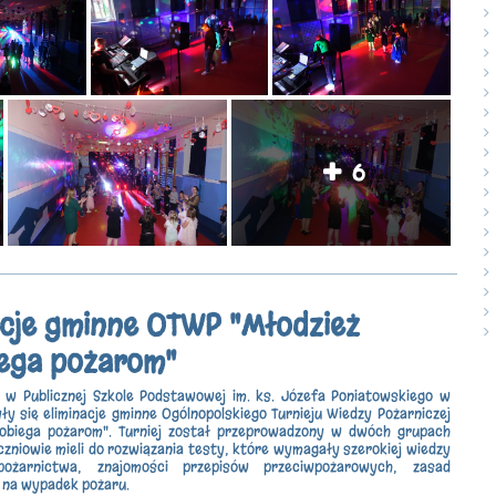
6
acje gminne OTWP "Młodzież
ega pożarom"
 w Publicznej Szkole Podstawowej im. ks. Józefa Poniatowskiego w
ły się eliminacje gminne Ogólnopolskiego Turnieju Wiedzy Pożarniczej
pobiega pożarom". Turniej został przeprowadzony w dwóch grupach
zniowie mieli do rozwiązania testy, które wymagały szerokiej wiedzy
ożarnictwa, znajomości przepisów przeciwpożarowych, zasad
 na wypadek pożaru.