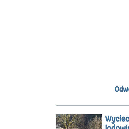
Odwó
Wyciec
lodowi