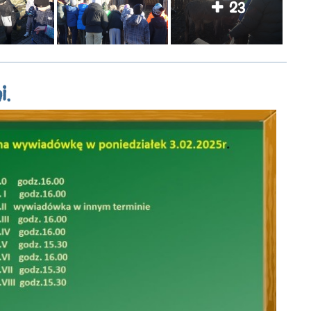
23
i.