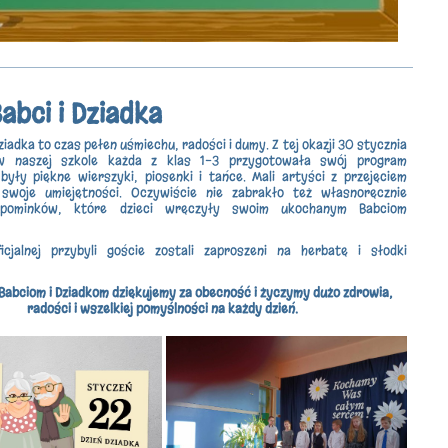
abci i Dziadka
Dziadka to czas pełen uśmiechu, radości i dumy. Z tej okazji 30 stycznia
 naszej szkole każda z klas 1-3 przygotowała swój program
były piękne wierszyki, piosenki i tańce. Mali artyści z przejęciem
 swoje umiejętności. Oczywiście nie zabrakło też własnoręcznie
upominków, które dzieci wręczyły swoim ukochanym Babciom
icjalnej przybyli goście zostali zaproszeni na herbatę i słodki
abciom i Dziadkom dziękujemy za obecność i życzymy dużo zdrowia,
radości i wszelkiej pomyślności na każdy dzień.