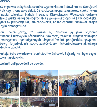
0 stycznia odbyła się szkolna wycieczka na lodowisko do Szwajcarii
W piękny, słoneczny dzień, 26 osobowa grupa „amatorów ruchu” wraz
i panią Wiolettą Słabek i panem Stanisławem Wojewodą dotarła
zie z wielką radością doskonaliła swe umiejętności na tafli lodowiska.
byli tu pierwszy raz, ale zapewniali, że nie ostatni, ponieważ frajda
ie była przeogromna.
niki tejże jazdy, to można by określić ją jako wybitnie
zowaną” i niezwykle różnorodną. Niektórzy zamiast ślizgów solowych
towarzystwo sympatycznych pingwinków lub przejażdżkę grupową.
bawy nic jednak nie mogło zakłócić, ani niekontrolowane akrobacje
 drobne upadki.
akcją było zwiedzanie "Mini-Zoo" w Bałtowie i zjazdy na "byle czym"
stoku narciarskim.
oleni i cali powrócili do domów.