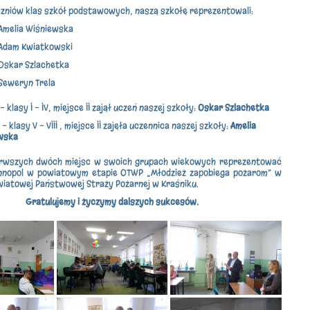
czniów klas szkół podstawowych, naszą szkołę reprezentowali:
Amelia Wiśniewska
Adam Kwiatkowski
Oskar Szlachetka
Seweryn Trela
 - klasy I - IV, miejsce II zajął uczeń naszej szkoły:
Oskar Szlachetka
a - klasy V - VIII , miejsce II zajęła uczennica naszej szkoły:
Amelia
wska
rwszych dwóch miejsc w swoich grupach wiekowych reprezentować
nnopol w powiatowym etapie OTWP „Młodzież zapobiega pożarom” w
iatowej Państwowej Straży Pożarnej w Kraśniku.
Gratulujemy i życzymy dalszych sukcesów.