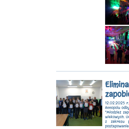
Elimin
zapobi
12.02.2025 r.
Annopolu odby
"Młodzież za
wiekowych. Uc
z zakresu p
postępowania