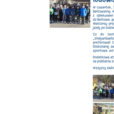
W czwartek, 3
Bałtowskiej. 
z opiekunam
do Bałtowa, gd
Niektórzy przy
jazdy po lodz
Co do tech
„zindywiduali
preferowali 
Doskonałej za
sportowe, ani
Dodatkową atr
na pobliskim 
Wszyscy zadow