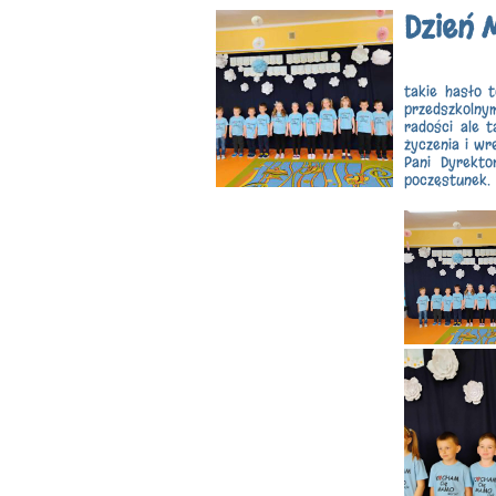
Dzień
takie hasło 
przedszkolny
radości ale t
życzenia i wr
Pani Dyrekto
poczęstunek.