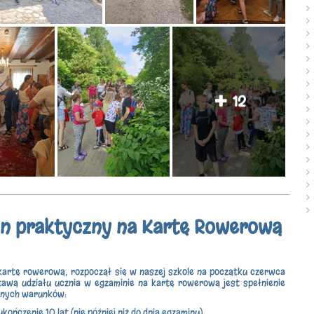
12
n praktyczny na Kartę Rowerową
kartę rowerową, rozpoczął się w naszej szkole na początku czerwca
awą udziału ucznia w egzaminie na kartę rowerową jest spełnienie
onych warunków:
ukończenie 10 lat (nie później niż do dnia egzaminu)