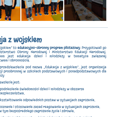
ja z wojskiem
ojskiem” to
edukacyjno-obronny program pilotażowy
. Przygotowali go
nisterstwo Obrony Narodowej i Ministerstwo Edukacji Narodowej.
em jest edukacja dzieci i młodzieży w tematyce związanej
twem i obronnością.
rzedsięwzięcia pod nazwą „Edukacja z wojskiem”, jest organizacja
acji proobronnej w szkołach podstawowych i ponadpodstawowych dla
ieży
ęwzięcia jest:
podniesienie świadomości dzieci i młodzieży w obszarze
bezpieczeństwa;
kształtowanie odpowiednich postaw w sytuacjach zagrożenia;
poznanie i stosowanie zasad reagowania w sytuacjach zagrożenia,
w tym bezpośredniego zagrożenia życia i zdrowia;