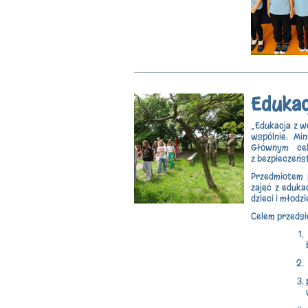
Edukac
„Edukacja z w
wspólnie: Mi
Głównym cel
z bezpieczeńs
Przedmiotem p
zajęć z eduk
dzieci i młodz
Celem przedsi