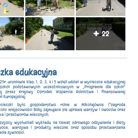
22
zka edukacyjna
5r. uczniowie klas: 1, 2, 3, 4 i 5 wzięli udział w wycieczce edukacyjnej
 szkół podstawowych uczestniczących w „Programie dla szkół”
nej przez Krajowy Ośrodek Wsparcia Rolnictwa i finansowanej
i Europejskiej.
cieczki było gospodarstwo rolne w Mikołajówce ("zagroda
koło miejscowości Boby zajmujące się uprawą warzyw i owoców oraz
ka i przetworów mlecznych.
szyscy wysłuchali wykładu na temat zdrowego odżywiania i diety
woce, warzywa i produkty mleczne oraz sposobu przetwarzania
nia żywności.