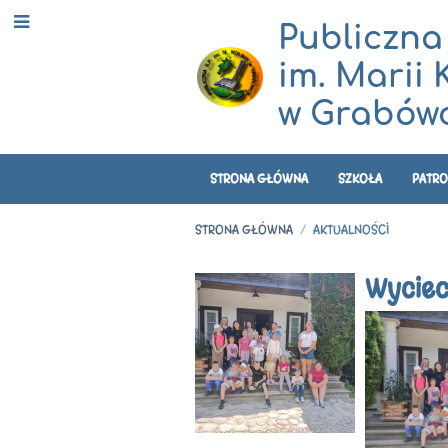
Publiczna
im. Marii 
w Grabówc
STRONA GŁÓWNA
SZKOŁA
PATRO
STRONA GŁÓWNA
/
AKTUALNOŚCI
Aktualności
Wycie