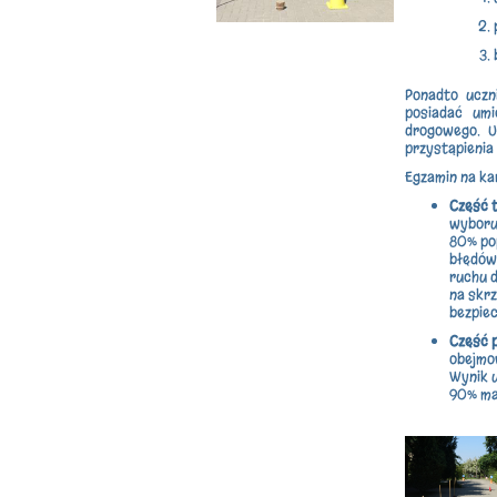
Ponadto uczn
posiadać umi
drogowego. U
przystąpienia
Egzamin na ka
Część 
wyboru.
80% po
błędów
ruchu 
na skr
bezpiec
Część 
obejmo
Wynik u
90% ma