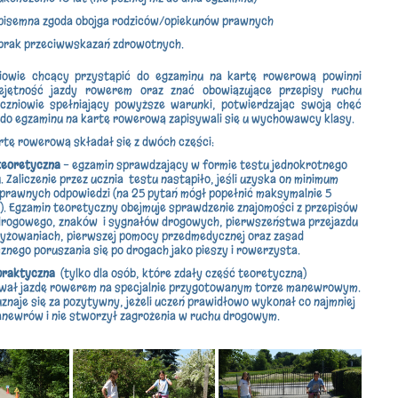
pisemna zgoda obojga rodziców/opiekunów prawnych
brak przeciwwskazań zdrowotnych.
iowie chcący przystąpić do egzaminu na kartę rowerową powinni
ejętność jazdy rowerem oraz znać obowiązujące przepisy ruchu
czniowie spełniający powyższe warunki, potwierdzając swoją chęć
 do egzaminu na kartę rowerową zapisywali się u wychowawcy klasy.
rtę rowerową składał się z dwóch części:
teoretyczna
- egzamin sprawdzający w formie testu jednokrotnego
 Zaliczenie przez ucznia testu nastąpiło, jeśli uzyska on minimum
prawnych odpowiedzi (na 25 pytań mógł popełnić maksymalnie 5
). Egzamin teoretyczny obejmuje sprawdzenie znajomości z przepisów
drogowego, znaków i sygnałów drogowych, pierwszeństwa przejazdu
zyżowaniach, pierwszej pomocy przedmedycznej oraz zasad
znego poruszania się po drogach jako pieszy i rowerzysta.
praktyczna
(tylko dla osób, które zdały część teoretyczną)
wał jazdę rowerem na specjalnie przygotowanym torze manewrowym.
znaje się za pozytywny, jeżeli uczeń prawidłowo wykonał co najmniej
newrów i nie stworzył zagrożenia w ruchu drogowym.