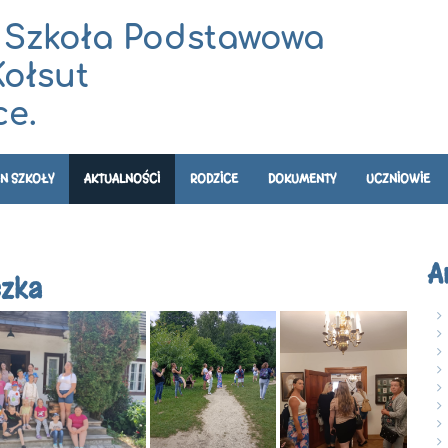
 Szkoła Podstawowa
Kołsut
e.
N SZKOŁY
AKTUALNOŚCI
RODZICE
DOKUMENTY
UCZNIOWIE
A
czka