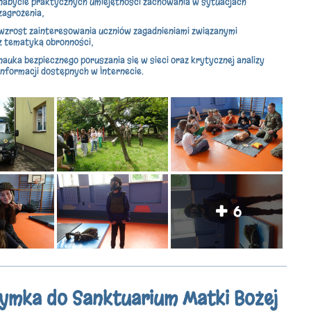
nabycie praktycznych umiejętności zachowania w sytuacjach
zagrożenia;
wzrost zainteresowania uczniów zagadnieniami związanymi
z tematyką obronności;
nauka bezpiecznego poruszania się w sieci oraz krytycznej analizy
informacji dostępnych w Internecie.
6
zymka do Sanktuarium Matki Bożej