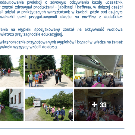
dsumowania prelekcji o zdrowym odżywianiu każdy uczestnik
został zdrowymi produktami - jabłkami i kefirem. W dalszej części
ęli udział w praktycznych warsztatach w kuchni, gdzie pod czujnym
kucharki sami przygotowywali ciasto na muffiny z dodatkiem
wania na wypieki spożytkowany został na aktywność ruchową
wietrzu przy zagrodzie edukacyjnej.
 własnoręcznie przygotowanych wypieków i bogaci w wiedzę na temat
wiania wszyscy wrócili do domu.
33