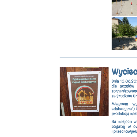
Wyciec
Dnia 10.06.202
dla uczniów
zorganizowa
ze środków Uni
Miejscem wy
edukacyjna") 
produkcją mle
Na miejscu w
bogatej w o
i przechowywa