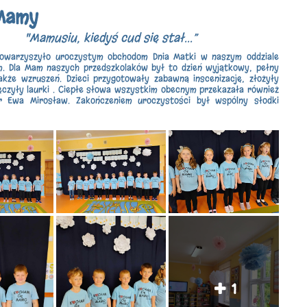
 Mamy
"Mamusiu, kiedyś cud się stał...”
towarzyszyło uroczystym obchodom Dnia Matki w naszym oddziale
m. Dla Mam naszych przedszkolaków był to dzień wyjątkowy, pełny
akże wzruszeń. Dzieci przygotowały zabawną inscenizację, złożyły
ęczyły laurki . Ciepłe słowa wszystkim obecnym przekazała również
r Ewa Mirosław. Zakończeniem uroczystości był wspólny słodki
1