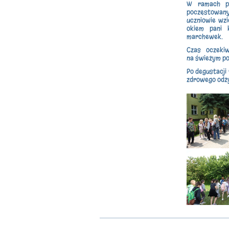
W ramach po
poczęstowany 
uczniowie wzi
okiem pani 
marchewek.
Czas oczeki
na świeżym po
Po degustacji
zdrowego odży