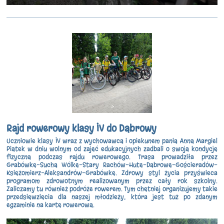
Rajd rowerowy klasy IV do Dąbrowy
Uczniowie klasy IV wraz z wychowawcą i opiekunem panią Anną Margiel
Piątek w dniu wolnym od zajęć edukacyjnych zadbali o swoją kondycję
fizyczną podczas rajdu rowerowego. Trasa prowadziła przez
Grabówkę-Suchą Wólkę-Stary Rachów-Hutę-Dąbrowę-Gościeradów-
Księżomierz-Aleksandrów-Grabówkę. Zdrowy styl życia przyświeca
programom zdrowotnym realizowanym przez cały rok szkolny.
Zaliczamy tu również podróże rowerem. Tym chętniej organizujemy takie
przedsięwzięcia dla naszej młodzieży, która jest tuż po zdanym
egzaminie na kartę rowerową.