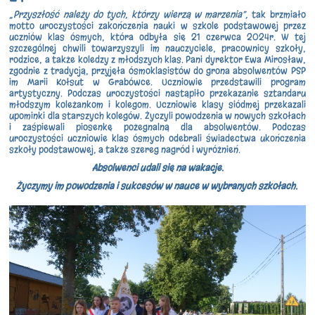
„Przyszłość należy do tych, którzy wierzą w marzenia”,
tak brzmiało
motto uroczystości zakończenia nauki w szkole podstawowej przez
uczniów klas ósmych, która odbyła się 21 czerwca 2024r. W tej
szczególnej chwili towarzyszyli im nauczyciele, pracownicy szkoły,
rodzice, a także koledzy z młodszych klas. Pani dyrektor Ewa Mirosław,
zgodnie z tradycją, przyjęła ósmoklasistów do grona absolwentów PSP
im Marii Kołsut w Grabówce. Uczniowie przedstawili program
artystyczny. Podczas uroczystości nastąpiło przekazanie sztandaru
młodszym koleżankom i kolegom. Uczniowie klasy siódmej przekazali
upominki dla starszych kolegów. Życzyli powodzenia w nowych szkołach
i zaśpiewali piosenkę pożegnalną dla absolwentów. Podczas
uroczystości uczniowie klas ósmych odebrali świadectwa ukończenia
szkoły podstawowej, a także szereg nagród i wyróżnień.
Absolwenci udali się na wakacje.
Życzymy im powodzenia i sukcesów w nauce w wybranych szkołach.