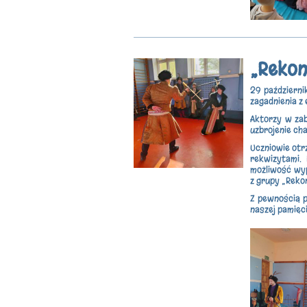
„Rekon
29 październi
zagadnienia z
Aktorzy w zab
uzbrojenie ch
Uczniowie otr
rekwizytami.
możliwość wyp
z grupy „Reko
Z pewnością po
naszej pamięci