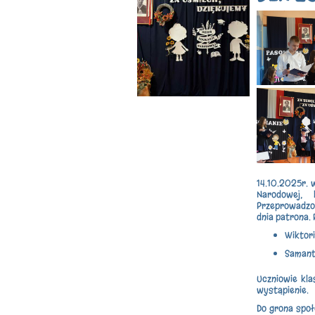
14.10.2025r. w
Narodowej,
Przeprowadzon
dnia patrona. 
Wiktor
Samant
Uczniowie kla
wystąpienie.
Do grona społe