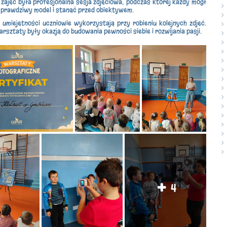
zajęć była profesjonalna sesja zdjęciowa, podczas której każdy mógł
k prawdziwy model i stanąć przed obiektywem.
 umiejętności uczniowie wykorzystają przy robieniu kolejnych zdjęć.
rsztaty były okazją do budowania pewności siebie i rozwijania pasji.
4