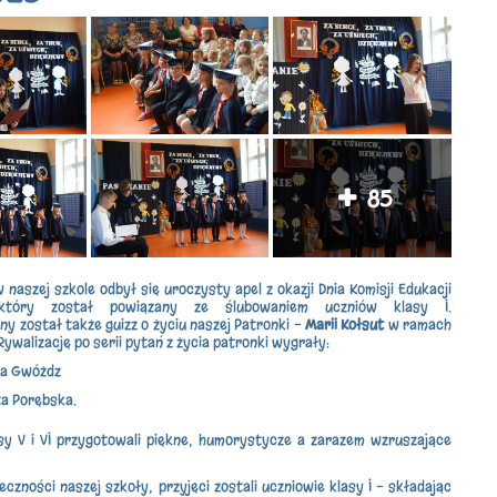
85
 naszej szkole odbył się uroczysty apel z okazji Dnia Komisji Edukacji
 który został powiązany ze ślubowaniem uczniów klasy I.
y został także guizz o życiu naszej Patronki -
Marii Kołsut
w ramach
Rywalizację po serii pytań z życia patronki wygrały:
ia Gwóżdz
a Porębska.
sy V i VI przygotowali piękne, humorystycze a zarazem wzruszające
czności naszej szkoły, przyjęci zostali uczniowie klasy I - składając