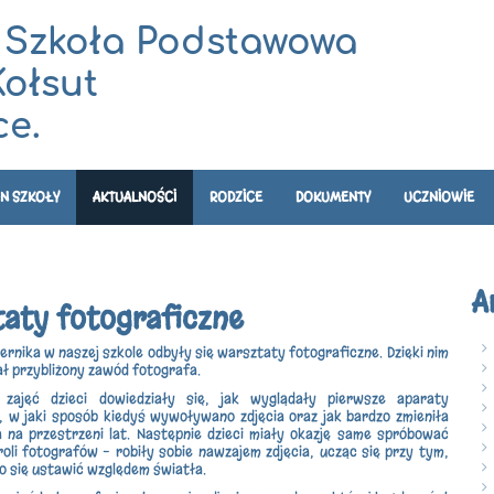
 Szkoła Podstawowa
Kołsut
e.
N SZKOŁY
AKTUALNOŚCI
RODZICE
DOKUMENTY
UCZNIOWIE
A
aty fotograficzne
ernika w naszej szkole odbyły się warsztaty fotograficzne. Dzięki nim
ał przybliżony zawód fotografa.
zajęć dzieci dowiedziały się, jak wyglądały pierwsze aparaty
, w jaki sposób kiedyś wywoływano zdjęcia oraz jak bardzo zmieniła
a na przestrzeni lat. Następnie dzieci miały okazję same spróbować
roli fotografów – robiły sobie nawzajem zdjęcia, ucząc się przy tym,
o się ustawić względem światła.