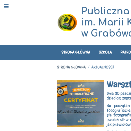
Publiczna
im. Marii 
w Grabówc
STRONA GŁÓWNA
SZKOŁA
PATRO
STRONA GŁÓWNA
/
AKTUALNOŚCI
Aktualności
Warszt
Dnia 30 paździ
dzieciom zost
Na początku 
fotograficzne
się fotografi
swoich sił w 
jak prawidłow