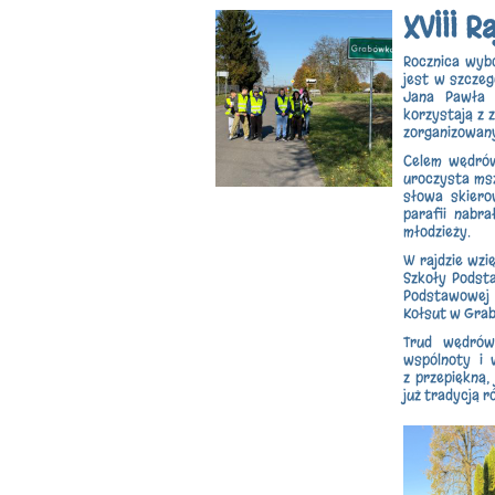
XVIII R
Rocznica wybo
jest w szczeg
Jana Pawła 
korzystają z 
zorganizowany 
Celem wędrów
uroczysta msz
słowa skiero
parafii nabra
młodzieży.
W rajdzie wzię
Szkoły Podsta
Podstawowej w
Kołsut w Gra
Trud wędrów
wspólnoty i 
z przepiękną,
już tradycją r