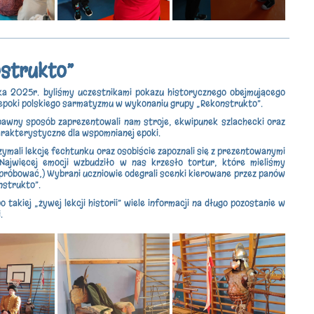
strukto”
ka 2025r. byliśmy uczestnikami pokazu historycznego obejmującego
 epoki polskiego sarmatyzmu w wykonaniu grupy „Rekonstrukto”.
awny sposób zaprezentowali nam stroje, ekwipunek szlachecki oraz
arakterystyczne dla wspomnianej epoki.
zymali lekcję fechtunku oraz osobiście zapoznali się z prezentowanymi
 Najwięcej emocji wzbudziło w nas krzesło tortur, które mieliśmy
róbować;) Wybrani uczniowie odegrali scenki kierowane przez panów
nstrukto”.
 takiej „żywej lekcji historii” wiele informacji na długo pozostanie w
.