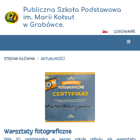
Publiczna Szkoła Podstawowa
im. Marii Kołsut
w Grabówce.
LOGOWANIE
STRONA GŁÓWNA
/
AKTUALNOŚCI
Aktualności
Warsztaty fotograficzne
Dnia 30 października w naszej szkole odbyły się warsztaty