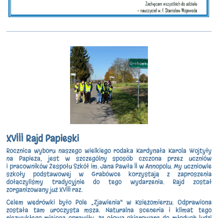
XVIII Rajd Papieski
Rocznica wyboru naszego wielkiego rodaka Kardynała Karola Wojtyły
na Papieża, jest w szczególny sposób czczona przez uczniów
i pracowników Zespołu Szkół im. Jana Pawła II w Annopolu. My uczniowie
szkoły podstawowej w Grabówce korzystają z zaproszenia
dołączyliśmy tradycyjnie do tego wydarzenia. Rajd został
zorganizowany już XVIII raz.
Celem wędrówki było Pole „Zjawienia" w Księżomierzu. Odprawiona
została tam uroczysta msza. Naturalna sceneria i klimat tego
niezwykłego miejsca sprawiły, że słowa skierowane do młodych ludzi