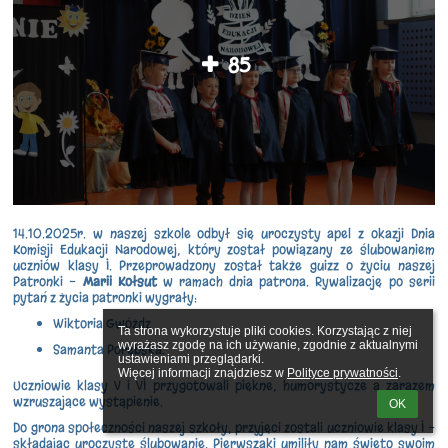
85
14.10.2025r. w naszej szkole odbył się uroczysty apel z okazji Dnia
Komisji Edukacji Narodowej, który został powiązany ze ślubowaniem
uczniów klasy I. Przeprowadzony został także guizz o życiu naszej
Patronki -
Marii Kołsut
w ramach dnia patrona. Rywalizację po serii
pytań z życia patronki wygrały:
Wiktoria Gwóżdz
Ta strona wykorzystuje pliki cookies. Korzystając z niej 
wyrażasz zgodę na ich używanie, zgodnie z aktualnymi 
Samanta Porębska.
ustawieniami przeglądarki.

Więcej informacji znajdziesz w 
Polityce prywatności
.
Uczniowie klasy V i VI przygotowali piękne, humorystycze a zarazem
wzruszające wystąpienie.
OK
Do grona społeczności naszej szkoły, przyjęci zostali uczniowie klasy I -
składając uroczyste ślubowanie. Pierwszaki umiliły nam święto swoim