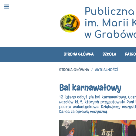
Publiczna
im. Marii 
w Grabówc
STRONA GŁÓWNA
SZKOŁA
PATRO
STRONA GŁÓWNA
/
AKTUALNOŚCI
Aktualności
Bal karnawałowy
12 lutego odbył się bal karnawałowy. Ucz
uczniów kl. 5, których przygotowała Pani
poczta walentynkowa. Dziękujemy wszyst
Dance za oprawę muzyczną.