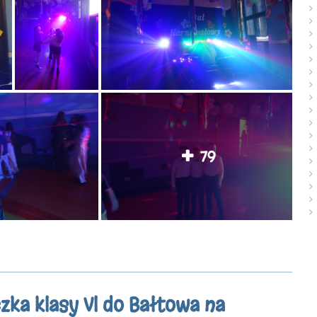
79
zka klasy Vl do Bałtowa na