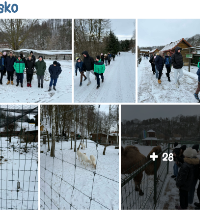
sko
28