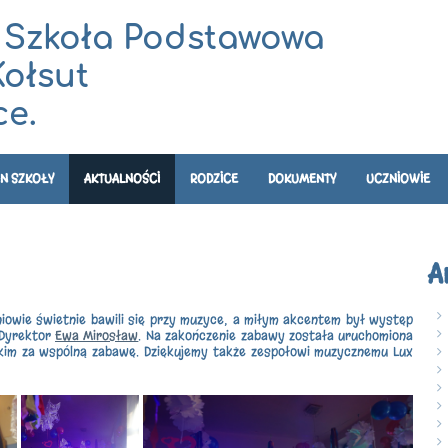
 Szkoła Podstawowa
Kołsut
e.
N SZKOŁY
AKTUALNOŚCI
RODZICE
DOKUMENTY
UCZNIOWIE
A
niowie świetnie bawili się przy muzyce, a miłym akcentem był występ
 Dyrektor
Ewa Mirosław
. Na zakończenie zabawy została uruchomiona
kim za wspólną zabawę. Dziękujemy także zespołowi muzycznemu Lux