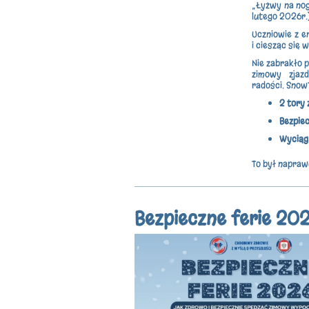
„Łyżwy na nogi
lutego 2026r.
Uczniowie z e
i ciesząc się
Nie zabrakło 
zimowy zjaz
radości. SnowT
2 tory
Bezpiec
Wyciąg
To był napraw
Bezpieczne ferie 20