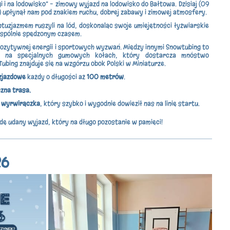
 i na lodowisko” – zimowy wyjazd na lodowisko do Bałtowa. Dzisiaj (09
) upłynął nam pod znakiem ruchu, dobrej zabawy i zimowej atmosfery.
ntuzjazmem ruszyli na lód, doskonaląc swoje umiejętności łyżwiarskie
 wspólnie spędzonym czasem.
pozytywnej energii i sportowych wyzwań. Między innymi Snowtubing to
d na specjalnych gumowych kołach, który dostarcza mnóstwo
ubing znajduje się na wzgórzu obok Polski w Miniaturze.
 zjazdowe
każdy o długości aż
100 metrów
.
zna trasa.
 wyrwirączka
, który szybko i wygodnie dowieził nas na linię startu.
dę udany wyjazd, który na długo pozostanie w pamięci!
26