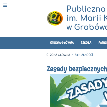
Publiczna
im. Marii 
w Grabówc
STRONA GŁÓWNA
SZKOŁA
PATRO
STRONA GŁÓWNA
/
AKTUALNOŚCI
Aktualności
Zasady bezpiecznych