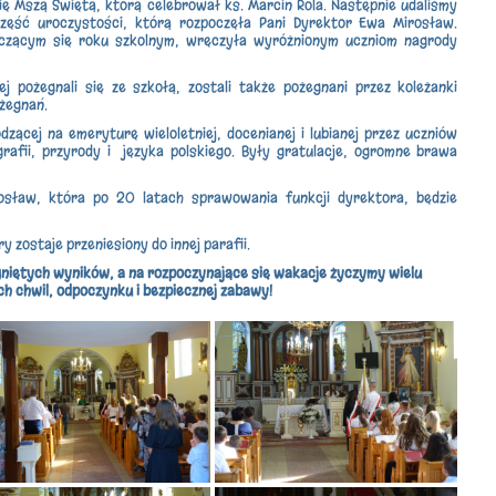
ię Mszą Świętą, którą celebrował ks. Marcin Rola. Następnie udaliśmy
część uroczystości, którą rozpoczęła Pani Dyrektor Ewa Mirosław.
czącym się roku szkolnym, wręczyła wyróżnionym uczniom nagrody
ej pożegnali się ze szkołą, zostali także pożegnani przez koleżanki
ożegnań.
ącej na emeryturę wieloletniej, docenianej i lubianej przez uczniów
rafii, przyrody i języka polskiego. Były gratulacje, ogromne brawa
osław, która po 20 latach sprawowania funkcji dyrektora, będzie
y zostaje przeniesiony do innej parafii.
niętych wyników, a na rozpoczynające się wakacje życzymy wielu
h chwil, odpoczynku i bezpiecznej zabawy!