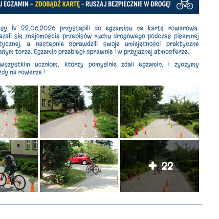
asy IV 22.06.2026 przystąpili do egzaminu na kartę rowerową.
azali się znajomością przepisów ruchu drogowego podczas pisemnej
tycznej, a następnie sprawdzili swoje umiejętności praktyczne
nym torze. Egzamin przebiegł sprawnie i w przyjaznej atmosferze.
wszystkim uczniom, którzy pomyślnie zdali egzamin, i życzymy
zdy na rowerze !
22