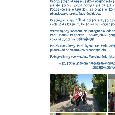
Uroczystość w naszej szkole rozpoczęła s
się do szkoły, gdzie odbyła się dalsza 
Podziękowała wszystkim za pracę w koń
ufundowane przez Radę Rodziców.
Uczniowie klasy VIII w części artystyczn
i kolegów z klasy VII. Ale to nie był koniec p
Wzruszający moment to pożegnanie odchodz
Pani Joanny Kasperek - nauczycielki geog
i piękne życzenia.
Dziękujemy!!!
Podziękowaliśmy Pani Dyrektor Ewie Mir
pracować na stanowisku nauczyciela.
Pożegnaliśmy również ks. Marcina Rolę, któr
Wszystkim uczniom gratulujemy osiąg
niezapomnianyc