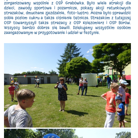
zorganizowany wspólnie z OSP Grabówka. Było wiele atrakcji dla
dzieci, zawody sportowe i pożarnicze, pokazy akcji ratunkowych
strażaków, dmuchane zjeżdżalnie, foto-lustro. Można było sprawdzić
sobie poziom cukru a także ciśnienie tętnicze. Strażakom z tutejszej
OSP towarzyszyli także strażacy z OSP Księżomierz i OSP Borów.
Wszyscy bardzo dobrze
się bawili. Dziękujemy wszystkim osobom
zaangażowanym w przygotowanie i udział w festynie.