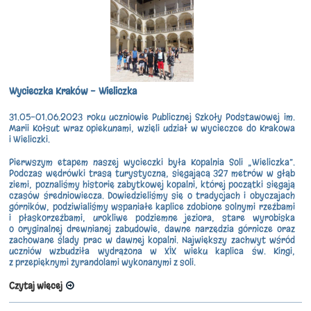
Wycieczka Kraków - Wieliczka
31.05-01.06.2023 roku uczniowie Publicznej Szkoły Podstawowej im.
Marii Kołsut wraz opiekunami, wzięli udział w wycieczce do Krakowa
i Wieliczki.
Pierwszym etapem naszej wycieczki była Kopalnia Soli „Wieliczka”.
Podczas wędrówki trasą turystyczną, sięgającą 327 metrów w głąb
ziemi, poznaliśmy historię zabytkowej kopalni, której początki sięgają
czasów średniowiecza. Dowiedzieliśmy się o tradycjach i obyczajach
górników, podziwialiśmy wspaniałe kaplice zdobione solnymi rzeźbami
i płaskorzeźbami, urokliwe podziemne jeziora, stare wyrobiska
o oryginalnej drewnianej zabudowie, dawne narzędzia górnicze oraz
zachowane ślady prac w dawnej kopalni. Największy zachwyt wśród
uczniów wzbudziła wydrążona w XIX wieku kaplica św. Kingi,
z przepięknymi żyrandolami wykonanymi z soli.
Czytaj więcej