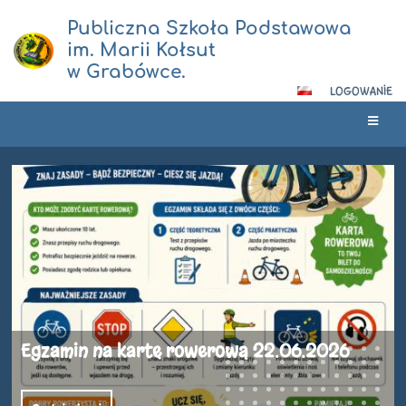
Publiczna Szkoła Podstawowa
im. Marii Kołsut
w Grabówce.
LOGOWANIE
Strona
główna
„Bezpieczne Wakacje 2026”
Dzielnicowa z Komisariatu Policji w Annopol przeprowadziła spotkanie
i prelekcje o bezpieczeństwie na zbliżających się wakacjach. Aspirant
Ewelina Kuś – dzielnicowa z Posterunku Policji w Annopol, jak każdego
roku w okresie przedwakacyjnym spotyka się z dziećmi i młodzieżą w
szkołach i przedszkolach aby porozmawiać z nimi na temat zagrożeń,
do jakich może dojść w trakcie spędzania wolnego czasu w okresie
letniego wypoczynku w miejscu zamieszkani