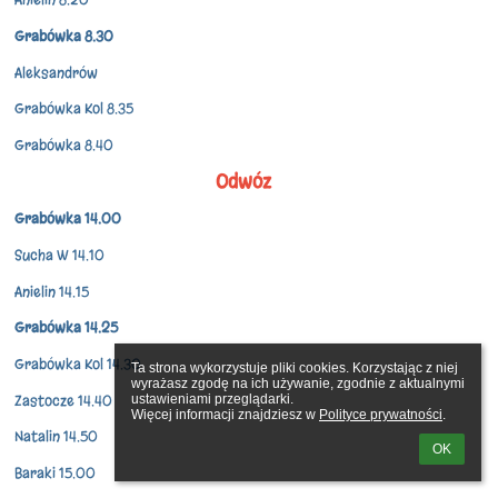
Grabówka 8.30
Aleksandrów
Grabówka Kol 8.35
Grabówka 8.40
Odwóz
Grabówka 14.00
Sucha W 14.10
Anielin 14.15
Grabówka 14.25
Grabówka Kol 14.30
Ta strona wykorzystuje pliki cookies. Korzystając z niej 
wyrażasz zgodę na ich używanie, zgodnie z aktualnymi 
Zastocze 14.40
ustawieniami przeglądarki.

Więcej informacji znajdziesz w 
Polityce prywatności
.
Natalin 14.50
OK
Baraki 15.00