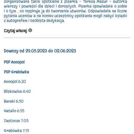
zorganizowała takie spotkanie z pisarką – Teresą Mazur – autorką
wierszy i powieści dla dzieci i dorosłych. Pisarka opowiadała o sobie
i o tym , co inspiruje ją do tworzenia utworów. Odpowiadała na liczne
pytania uczniów a na koniec uczestnicy spotkania mogli nabyć książki
z autografem i osobista dedykacją.
Czytaj więcej
Dowozy od 29.05.2023 do 02.06.2023
PSP Annopol
PSP Grabówka
Annopol 6.30
Bliskowice 6.40
Baraki 6.50
Natalin 6.55
Zastocze 7.05
Grabówka 7.15