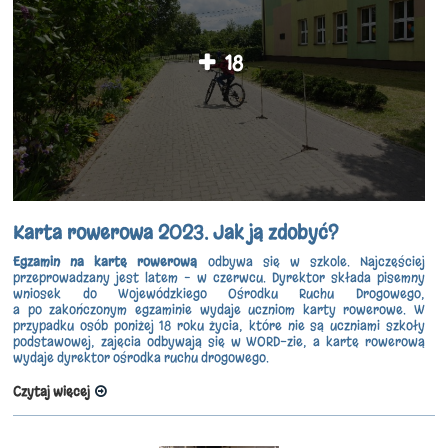
18
Karta rowerowa 2023. Jak ją zdobyć?
Egzamin na kartę rowerową
odbywa się w szkole. Najczęściej
przeprowadzany jest latem – w czerwcu. Dyrektor składa pisemny
wniosek do Wojewódzkiego Ośrodku Ruchu Drogowego,
a po zakończonym egzaminie wydaje uczniom karty rowerowe. W
przypadku osób poniżej 18 roku życia, które nie są uczniami szkoły
podstawowej, zajęcia odbywają się w WORD-zie, a kartę rowerową
wydaje dyrektor ośrodka ruchu drogowego.
Czytaj więcej